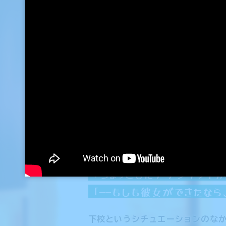
2022.08.12
ドキドキ
学園生活にはたくさんの
本作ではその中でも「下校」に焦
学園生活における、わかりやすい
2022.08.0
思いもしなかった何かが起こるか
「あの角を曲がった瞬間、最近仲
2022.07.29
それを感じた瞬間、ドキドキは始
「下駄箱を出たら校門前に見
2022.07.22
「気になっている女の子と偶
「ちょっとしたアクシデント
2022.07.15
「——もしも彼女ができたな
下校というシチュエーションのな