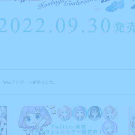
4
公式サイトを公開しました。
萌えゲーアワード 2022年9月月間賞を受賞しました！
4
Webアンケート始めました。
0
演出強化パッチv1.01を公開しました。
0
カウントダウンムービー本日発売を公開！
9
カウントダウンムービー発売１日前を公開！