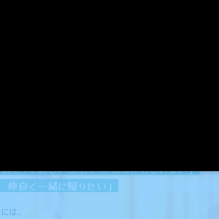
サンプルCGを追加公開しました。
が存在しています。
点を当てて、
ドキドキ
をプレイヤーにお届けします。
5
開発ブログを公開しました。
もしれない可能性。
良くなってきたあの子が俺を待っているかもしれない」
店舗特典彩色画像を公開しました。
まっています。
知らぬ制服の女の子が自分を待っているかもし
サンプルCGを追加公開しました。
然出会って一緒に帰る事になるかもしれない」
が起こって新しい出会いがあるかもしれない」
サンプルCGを追加公開しました。
ら、仲良く一緒に帰りたい」
かには、