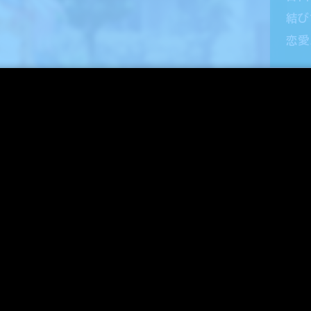
サンプルCG、サブキャラを追加公開しました。
結び
恋愛
7
マスターアップ完了しました！
ONC
2
体験版v1.01を公開！
6
オリジナル特典を公開しました。
体験版を公開！「＃放課後シンデレラ２」キャンペーン開催！
OPムービーを公開しました。